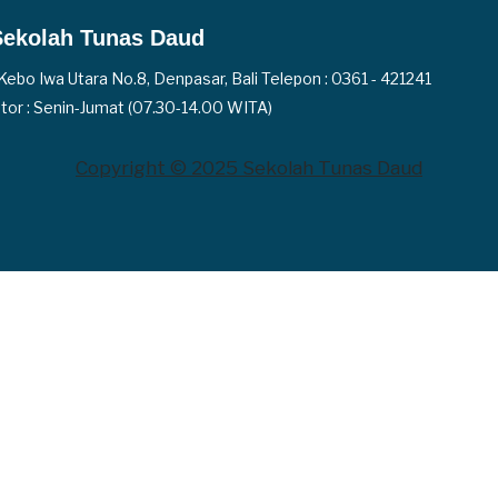
Sekolah Tunas Daud
. Kebo Iwa Utara No.8, Denpasar, Bali Telepon : 0361 - 421241
tor : Senin-Jumat (07.30-14.00 WITA)
Copyright © 2025 Sekolah Tunas Daud