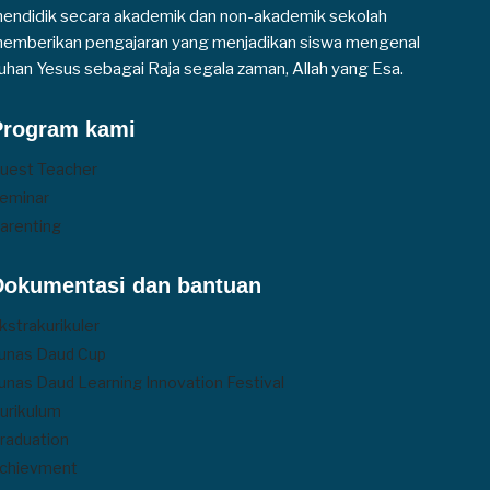
endidik secara akademik dan non-akademik sekolah
emberikan pengajaran yang menjadikan siswa mengenal
uhan Yesus sebagai Raja segala zaman, Allah yang Esa.
Program kami
uest Teacher
eminar
arenting
Dokumentasi dan bantuan
kstrakurikuler
unas Daud Cup
unas Daud Learning Innovation Festival
urikulum
raduation
chievment