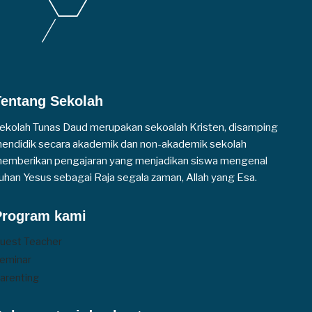
Tentang Sekolah
ekolah Tunas Daud merupakan sekoalah Kristen, disamping
endidik secara akademik dan non-akademik sekolah
emberikan pengajaran yang menjadikan siswa mengenal
uhan Yesus sebagai Raja segala zaman, Allah yang Esa.
Program kami
uest Teacher
eminar
arenting