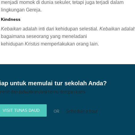
menjadi momok di dunia sekuler, tetapi juga terjadi dalam
lingkungan Gereja.
Kindness
Kebaikan
adalah inti dari kehidupan selestial.
Kebaikan
adala
bagaimana seseorang yang meneladani
kehidupan
Kristus
memperlakukan orang lain.
iap untuk memulai tur sekolah Anda?
menit dan jadwalkan janji temu dengan kami
VISIT TUNAS DAUD
Schedule a tour
OR