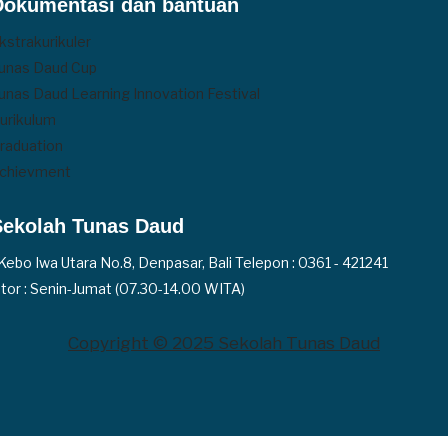
Dokumentasi dan bantuan
kstrakurikuler
unas Daud Cup
unas Daud Learning Innovation Festival
urikulum
raduation
chievment
Sekolah Tunas Daud
. Kebo Iwa Utara No.8, Denpasar, Bali Telepon : 0361 - 421241
tor : Senin-Jumat (07.30-14.00 WITA)
Copyright © 2025 Sekolah Tunas Daud