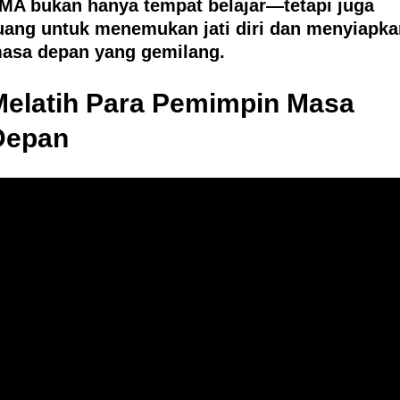
MA bukan hanya tempat belajar—tetapi juga
uang untuk menemukan jati diri dan menyiapka
asa depan yang gemilang.
Melatih Para Pemimpin Masa
Depan