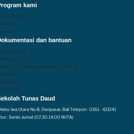
Program kami
uest Teacher
eminar
arenting
Dokumentasi dan bantuan
kstrakurikuler
unas Daud Cup
unas Daud Learning Innovation Festival
urikulum
raduation
chievment
Sekolah Tunas Daud
. Kebo Iwa Utara No.8, Denpasar, Bali Telepon : 0361 - 421241
tor : Senin-Jumat (07.30-14.00 WITA)